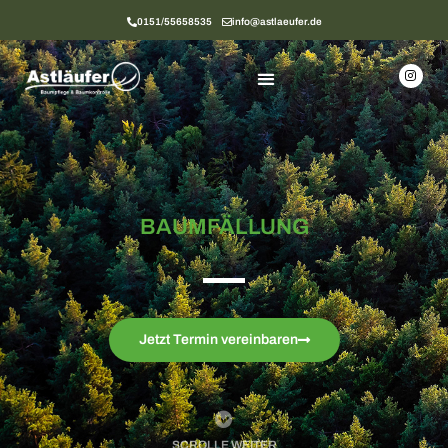
0151/55658535
info@astlaeufer.de
BAUMFÄLLUNG
Jetzt Termin vereinbaren
SCROLLE WEITER