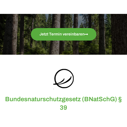
Jetzt Termin vereinbaren
Bundesnaturschutzgesetz (BNatSchG) §
39